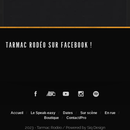
Scène d’été
Transat en ville
TARMAC RODÉO SUR FACEBOOK !
Accueil
Le Speak-easy
Dates
Sur scène
En rue
Boutique
Contact/Pro
2023 - Tarmac Rodéo / Powered by Siq Design