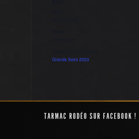
DÉTAILS
Date :
26 août 2023
Heure :
19 h 45 min
Catégorie d’Évènement:
Grands Soirs 2023
Fest. Les Envoyageurs
TARMAC RODÉO SUR FACEBOOK !