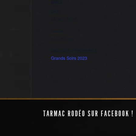
DÉTAILS
Date :
24 août 2023
Heure :
21 h 30 min
Catégorie d’Évènement:
Grands Soirs 2023
Programmation estivale
TARMAC RODÉO SUR FACEBOOK !