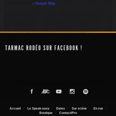
74740
France
+ Google Map
Festival du Monastier
Futuroscope
TARMAC RODÉO SUR FACEBOOK !
Accueil
Le Speak-easy
Dates
Sur scène
En rue
Boutique
Contact/Pro