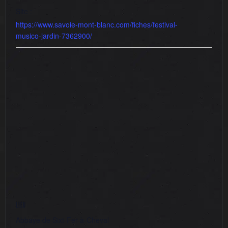
Site :
https://www.savoie-mont-blanc.com/fiches/festival-
musico-jardin-7362900/
LIEU
Abbaye de Sixt-Fer-à-Cheval