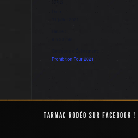
DÉTAILS
Date :
31 juillet 2021
Heure :
9 h 30 min
Catégorie d’Évènement:
Prohibition Tour 2021
Futuroscope
TARMAC RODÉO SUR FACEBOOK !