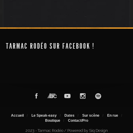
Centre Culturel Jean Carmet
Futuroscope
TARMAC RODÉO SUR FACEBOOK !
Accueil
Le Speak-easy
Dates
Sur scène
En rue
Boutique
Contact/Pro
2023 - Tarmac Rodéo / Powered by Siq Design