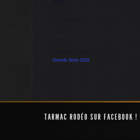
DÉTAILS
Date :
27 octobre 2022
Heure :
9 h 15 min
Catégorie d’Évènement:
Grands Soirs 2022
Le Souchet
TARMAC RODÉO SUR FACEBOOK !