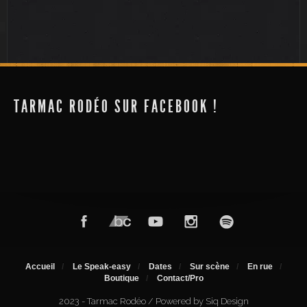
Futuroscope
Futuroscope
TARMAC RODÉO SUR FACEBOOK !
Accueil
Le Speak-easy
Dates
Sur scène
En rue
Boutique
Contact/Pro
2023 - Tarmac Rodéo / Powered by Siq Design