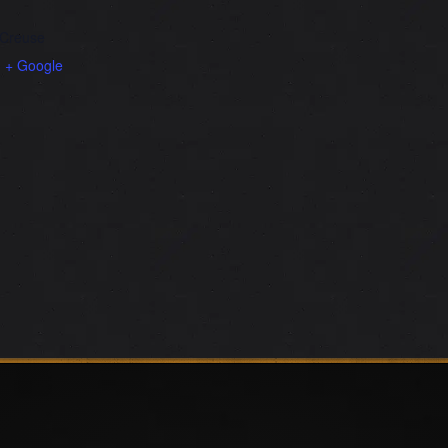
-Creuse
e
+ Google