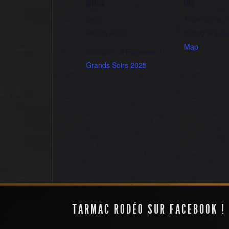
DÉTAILS
LIEU
Date :
Argenton-sur
26 juin 2025
36200
Franc
Map
Catégorie d’Évènement:
Grands Soirs 2025
Le grand Unisson
TARMAC RODÉO SUR FACEBOOK !