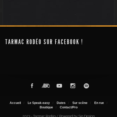
Bal de quartier (scène)
Festival Tempo Rives (scène) + Chico
Trujillo
TARMAC RODÉO SUR FACEBOOK !
Accueil
Le Speak-easy
Dates
Sur scène
En rue
Boutique
Contact/Pro
2023 - Tarmac Rodéo / Powered by Siq Design