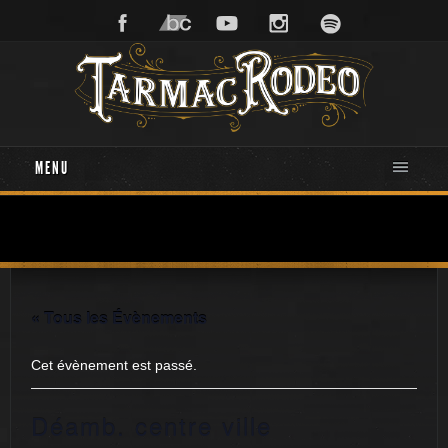
MENU
« Tous les Évènements
Cet évènement est passé.
Déamb. centre ville