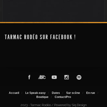
Lac de Maine
Futuroscope
TARMAC RODÉO SUR FACEBOOK !
Accueil
Le Speak-easy
Dates
Sur scène
En rue
Boutique
Contact/Pro
2023 - Tarmac Rodéo / Powered by Siq Design